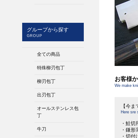
グループから探す
GROUP
全ての商品
特殊柳刃包丁
お客様か
柳刃包丁
We make kniv
出刃包丁
【今ま
オールステンレス包
Here sre
丁
・鮭切
牛刀
・鎌形
・切付